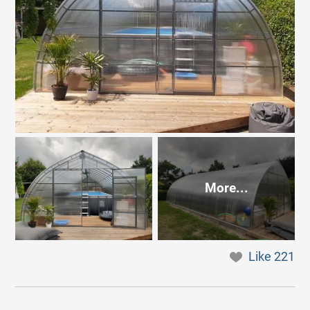
More...
Like
221