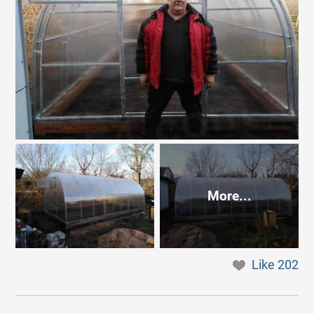
More...
Like
202