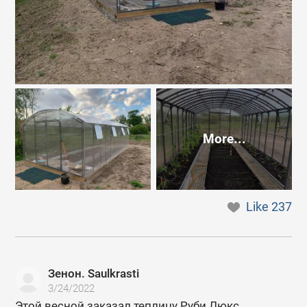
More...
Like
237
Зенон. Saulkrasti
3/24/2022
Этой весной заказал теплицу Руби Люкс.