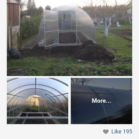
More...
Like
195