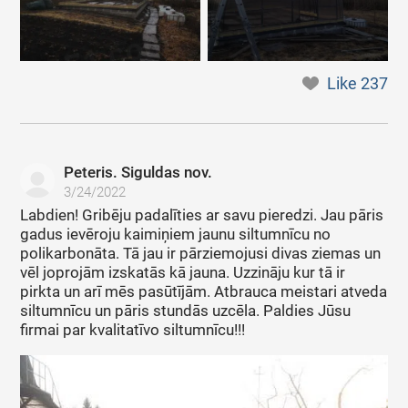
Like
237
Peteris. Siguldas nov.
3/24/2022
Labdien! Gribēju padalīties ar savu pieredzi. Jau pāris
gadus ievēroju kaimiņiem jaunu siltumnīcu no
polikarbonāta. Tā jau ir pārziemojusi divas ziemas un
vēl joprojām izskatās kā jauna. Uzzināju kur tā ir
pirkta un arī mēs pasūtījām. Atbrauca meistari atveda
siltumnīcu un pāris stundās uzcēla. Paldies Jūsu
firmai par kvalitatīvo siltumnīcu!!!