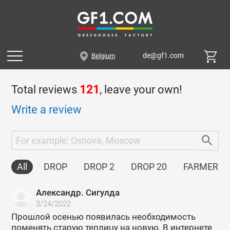
de@gf1.com
Belgium
Total reviews
121
, leave your own!
Write a review
All
DROP
DROP 2
DROP 20
FARMER 4
Александр. Сигулда
3/24/2022
Прошлой осенью появилась необходимость
поменять старую теплицу на новую. В интернете