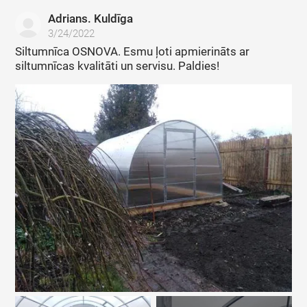
Adrians. Kuldīga
3/24/2022
Siltumnīca OSNOVA. Esmu ļoti apmierināts ar
siltumnīcas kvalitāti un servisu. Paldies!