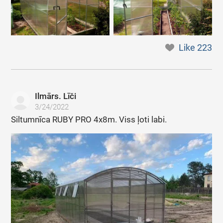
Like
223
Ilmārs. Līči
3/24/2022
Siltumnīca RUBY PRO 4x8m. Viss ļoti labi.