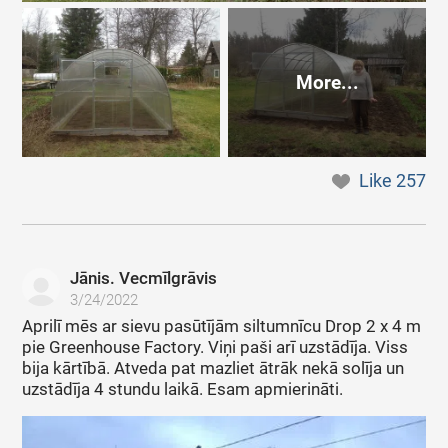
More...
Like
257
Jānis. Vecmīlgrāvis
3/24/2022
Aprilī mēs ar sievu pasūtījām siltumnīcu Drop 2 x 4 m
pie Greenhouse Factory. Viņi paši arī uzstādīja. Viss
bija kārtībā. Atveda pat mazliet ātrāk nekā solīja un
uzstādīja 4 stundu laikā. Esam apmierināti.