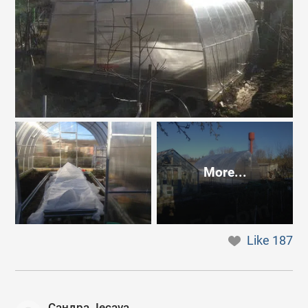
More...
Like
187
Сандра. Iecava