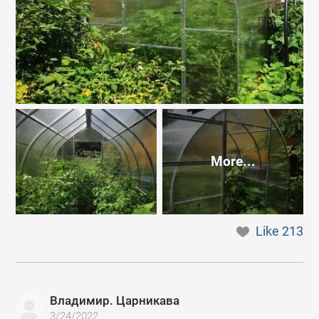
More...
Like
213
Владимир. Царникава
3/24/2022