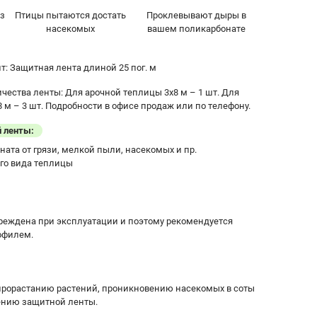
ез
Птицы пытаются достать
Проклевывают дыры в
насекомых
вашем поликарбонате
т: Защитная лента длиной 25 пог. м
чества ленты: Для арочной теплицы 3х8 м – 1 шт. Для
м – 3 шт. Подробности в офисе продаж или по телефону.
 ленты:
ата от грязи, мелкой пыли, насекомых и пр.
го вида теплицы
реждена при эксплуатации и поэтому рекомендуется
офилем.
прорастанию растений, проникновению насекомых в соты
ению защитной ленты.