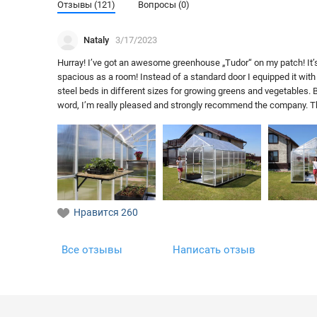
Отзывы (121)
Вопросы (0)
Nataly
3/17/2023
Hurray! I’ve got an awesome greenhouse „Tudor“ on my patch! It’s 
spacious as a room! Instead of a standard door I equipped it with 
steel beds in different sizes for growing greens and vegetables. Be
word, I’m really pleased and strongly recommend the company. They
Нравится
260
Все отзывы
Написать отзыв