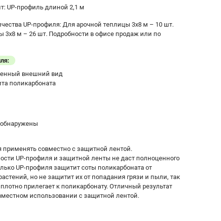
т: UP-профиль длиной 2,1 м
чества UP-профиля: Для арочной теплицы 3х8 м – 10 шт.
 3х8 м – 26 шт. Подробности в офисе продаж или по
ля:
женный внешний вид
та поликарбоната
 обнаружены
 применять совместно с защитной лентой.
ости UP-профиля и защитной ленты не даст полноценного
олько UP-профиля защитит соты поликарбоната от
астений, но не защитит их от попадания грязи и пыли, так
 плотно прилегает к поликарбонату. Отличный результат
овместном использовании с защитной лентой.