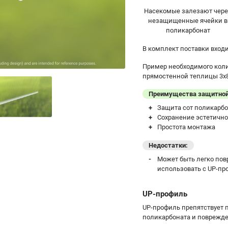
Насекомые залезают чер
незащищенные ячейки в
поликарбонат
В комплект поставки входи
Пример необходимого коли
прямостенной теплицы 3х8 
Преимущества защитной
Защита сот поликарбон
Сохранение эстетично
Простота монтажа
Недостатки:
Может быть легко пов
использовать с UP-пр
UP-профиль
UP-профиль препятствует 
поликарбоната и поврежд