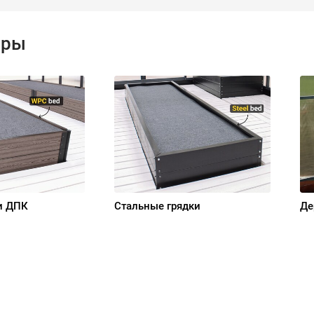
ары
и ДПК
Стальные грядки
Де