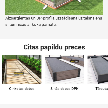
Aizsarglentas un UP-profila uzstādīšana uz taisnsienu
siltumnīcas ar koka pamatu.
Citas papildu preces
Cinkotas dobes
Siltās dobes DPK
Tēraud