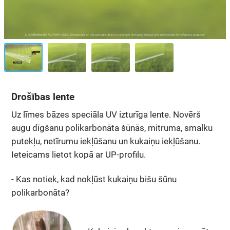
Drošības lente
Uz līmes bāzes speciāla UV izturīga lente. Novērš
augu dīgšanu polikarbonāta šūnās, mitruma, smalku
putekļu, netīrumu iekļūšanu un kukaiņu iekļūšanu.
Ieteicams lietot kopā ar UP-profilu.
- Kas notiek, kad nokļūst kukaiņu bišu šūnu
polikarbonāta?