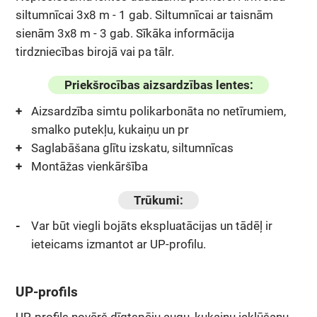
siltumnīcai 3x8 m - 1 gab. Siltumnīcai ar taisnām
sienām 3x8 m - 3 gab. Sīkāka informācija
tirdzniecības birojā vai pa tālr.
Priekšrocības aizsardzības lentes:
Aizsardzība simtu polikarbonāta no netīrumiem,
smalko putekļu, kukaiņu un pr
Saglabāšana glītu izskatu, siltumnīcas
Montāžas vienkāršība
Trūkumi:
Var būt viegli bojāts ekspluatācijas un tādēļ ir
ieteicams izmantot ar UP-profilu.
UP-profils
UP-profils novērš dīgtspēju augu, kukaiņu iekļūšanu