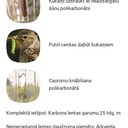
Kukaiņi uzbraukt ar neaizsargātu
šūnu polikarbonāts
Putni cenšas dabūt kukaiņiem
Caurumu knābīšana
polikarbonātā
Komplektā ietilpst: Karbona lentas garumu 25 tdg. m
Nepieciešamā lentes daudzuma piemērs: Arkveida