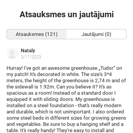
Atsauksmes un jautājumi
Atsauksmes (121)
Jautājumi (0)
Nataly
3/17/2023
Hurray! I’ve got an awesome greenhouse „Tudor“ on
my patch! It’s decorated in white. The size‘s 3*4
meters, the height of the greenhouse is 2,74 m and of
the sidewall is 1.92m. Can you believe it? It’s as
spacious as a room! Instead of a standard door I
equipped it with sliding doors. My greenhouse is
installed on a steel foundation - that’s really modern
and durable, which is not unimportant. I also ordered
some steel beds in different sizes for growing greens
and vegetables. Be sure to buy a hanging shelf and a
table. It’s really handy! They’re easy to install and