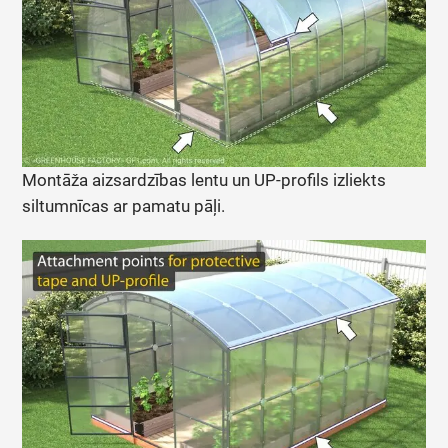
Montāža aizsardzības lentu un UP-profils izliekts
siltumnīcas ar pamatu pāļi.