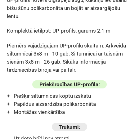
bišu šūnu polikarbonāta un bojāt ar aizsargājošu
lentu.
Komplektā ietilpst: UP-profils, garums 2.1 m
Piemērs vajadzīgajam UP-profilu skaitam: Arkveida
siltumnīcai 3x8 m - 10 gab. Siltumnīcai ar taisnām
sienām 3x8 m - 26 gab. Sīkāka informācija
tirdzniecības birojā vai pa tālr.
Priekšrocības UP-profila:
Piešķir siltumnīcas koptu izskatu
Papildus aizsardzība polikarbonāta
Montāžas vienkāršība
Trūkumi:
Uz doto brīdi nav atrasti