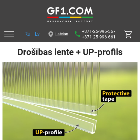
+371-25-996-367
Ru
Lv
Latvian
+371-25-996-661
Drošības lente + UP-profils