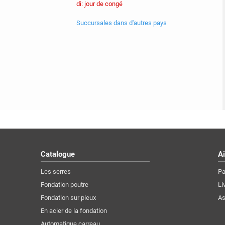
di: jour de congé
Succursales dans d'autres pays
Catalogue
Ai
Les serres
Pa
Fondation poutre
Li
Fondation sur pieux
A
En acier de la fondation
Automatique carreau