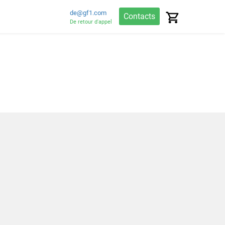
de@gf1.com
Contacts
De retour d'appel