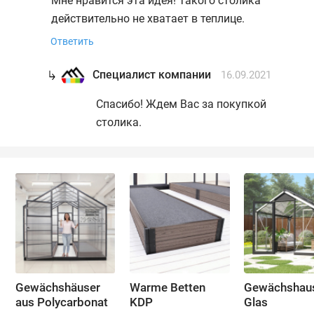
Мне нравится эта идея! Такого столика
действительно не хватает в теплице.
Ответить
Специалист компании
16.09.2021
Спасибо! Ждем Вас за покупкой
столика.
Gewächshäuser
Warme Betten
Gewächshau
aus Polycarbonat
KDP
Glas