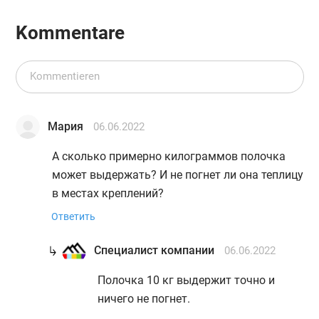
Kommentare
Мария
06.06.2022
А сколько примерно килограммов полочка
может выдержать? И не погнет ли она теплицу
в местах креплений?
Ответить
Специалист компании
06.06.2022
Полочка 10 кг выдержит точно и
ничего не погнет.