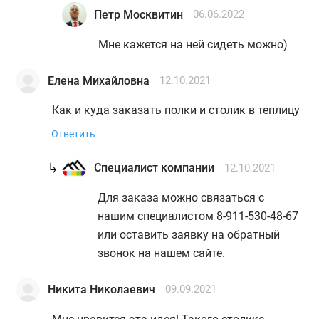
Петр Москвитин
06.06.2022
Мне кажется на ней сидеть можно)
Елена Михайловна
12.10.2021
Как и куда заказать полки и столик в теплицу
Ответить
Специалист компании
12.10.2021
Для заказа можно связаться с
нашим специалистом 8-911-530-48-67
или оставить заявку на обратный
звонок на нашем сайте.
Никита Николаевич
09.09.2021